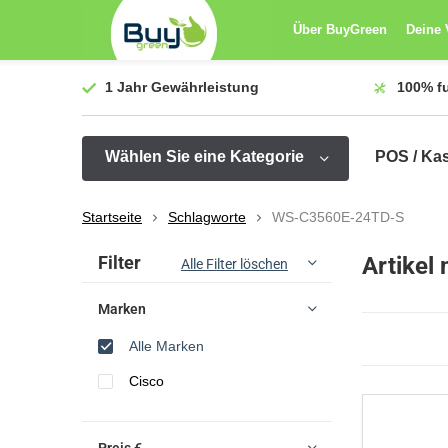
Über BuyGreen
Deine 
1 Jahr
Gewährleistung
100%
f
Wählen Sie eine Kategorie
POS / Ka
Startseite
Schlagworte
WS-C3560E-24TD-S
Sortieren nach:
Filter
Artikel
Alle Filter löschen
Marken
Alle Marken
Cisco