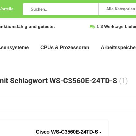
Vorteile
Alle Kategorien
unktionsfähig und getestet
1-3 Werktage Liefe
ssensysteme
CPUs & Prozessoren
Arbeitsspeiche
 mit Schlagwort WS-C3560E-24TD-S
(1)
Cisco WS-C3560E-24TD-S -