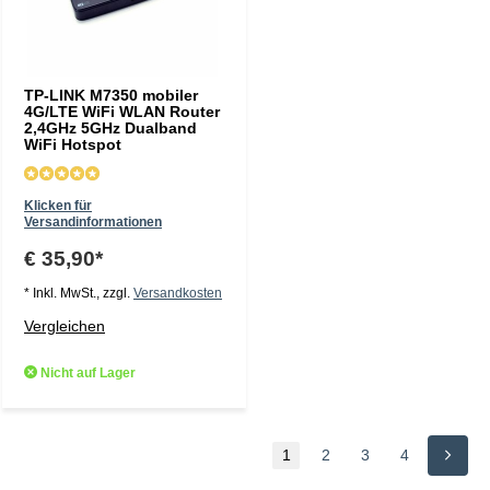
TP-LINK M7350 mobiler
4G/LTE WiFi WLAN Router
2,4GHz 5GHz Dualband
WiFi Hotspot
Klicken für
Versandinformationen
€ 35,90*
* Inkl. MwSt., zzgl.
Versandkosten
Vergleichen
Nicht auf Lager
1
2
3
4