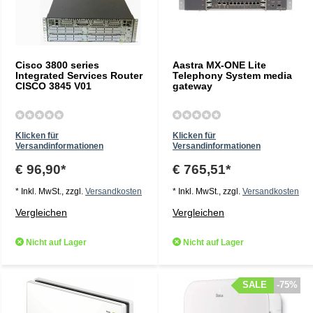
Cisco 3800 series
Aastra MX-ONE Lite
Integrated Services Router
Telephony System media
CISCO 3845 V01
gateway
Klicken für
Klicken für
Versandinformationen
Versandinformationen
€ 96,90*
€ 765,51*
* Inkl. MwSt., zzgl.
Versandkosten
* Inkl. MwSt., zzgl.
Versandkosten
Vergleichen
Vergleichen
Nicht auf Lager
Nicht auf Lager
SALE
SALE
-75%
-75%