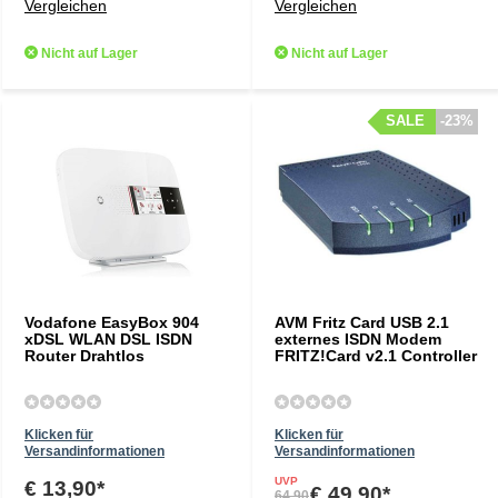
Vergleichen
Vergleichen
Nicht auf Lager
Nicht auf Lager
SALE
SALE
-23%
-23%
Vodafone EasyBox 904
AVM Fritz Card USB 2.1
xDSL WLAN DSL ISDN
externes ISDN Modem
Router Drahtlos
FRITZ!Card v2.1 Controller
Klicken für
Klicken für
Versandinformationen
Versandinformationen
UVP
€ 13,90*
€ 49,90*
64,90