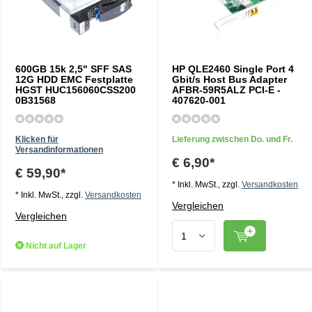
600GB 15k 2,5" SFF SAS
HP QLE2460 Single Port 4
12G HDD EMC Festplatte
Gbit/s Host Bus Adapter
HGST HUC156060CSS200
AFBR-59R5ALZ PCI-E -
0B31568
407620-001
Klicken für
Lieferung zwischen Do. und Fr.
Versandinformationen
€ 6,90*
€ 59,90*
* Inkl. MwSt., zzgl.
Versandkosten
* Inkl. MwSt., zzgl.
Versandkosten
Vergleichen
Vergleichen
Nicht auf Lager