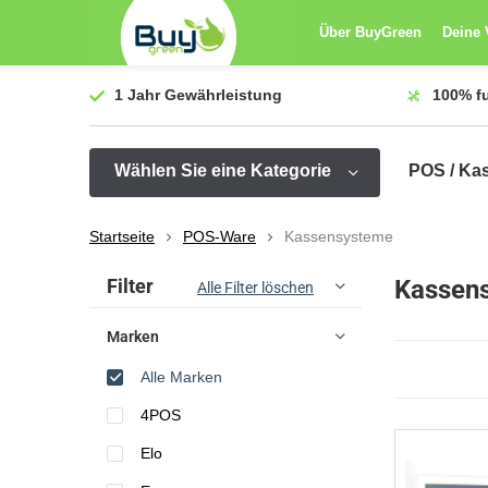
Über BuyGreen
Deine 
1 Jahr
Gewährleistung
100%
f
Wählen Sie eine Kategorie
POS / Ka
Startseite
POS-Ware
Kassensysteme
Sortieren nach:
Filter
Kassen
Alle Filter löschen
Marken
Alle Marken
4POS
Elo