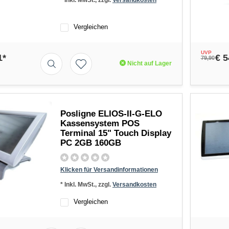
* Inkl. MwSt., zzgl.
Versandkosten
Vergleichen
UVP
1*
€ 5
79,90
Nicht auf Lager
Posligne ELIOS-II-G-ELO
Kassensystem POS
Terminal 15" Touch Display
PC 2GB 160GB
Klicken für Versandinformationen
* Inkl. MwSt., zzgl.
Versandkosten
Vergleichen