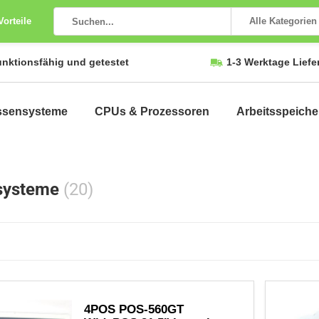
Vorteile
Alle Kategorien
unktionsfähig und getestet
1-3 Werktage Liefe
ssensysteme
CPUs & Prozessoren
Arbeitsspeiche
systeme
(20)
4POS POS-560GT