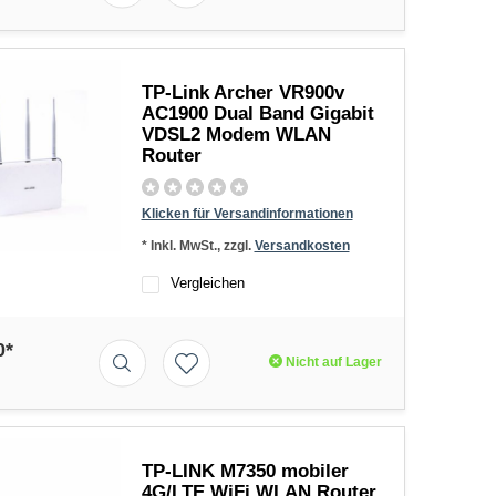
TP-Link Archer VR900v
AC1900 Dual Band Gigabit
VDSL2 Modem WLAN
Router
Klicken für Versandinformationen
* Inkl. MwSt., zzgl.
Versandkosten
Vergleichen
0*
Nicht auf Lager
TP-LINK M7350 mobiler
4G/LTE WiFi WLAN Router