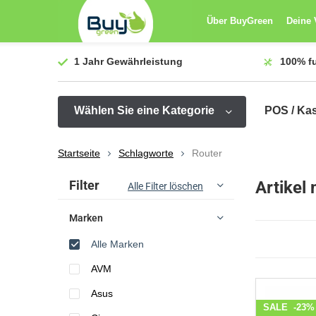
Über BuyGreen
Deine 
1 Jahr
Gewährleistung
100%
f
Wählen Sie eine Kategorie
POS / Ka
Startseite
Schlagworte
Router
Sortieren nach:
Filter
Artikel
Alle Filter löschen
Marken
Alle Marken
AVM
Asus
SALE
-23%