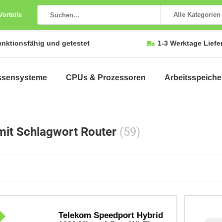
Vorteile
Alle Kategorien
unktionsfähig und getestet
1-3 Werktage Liefe
ssensysteme
CPUs & Prozessoren
Arbeitsspeiche
 mit Schlagwort Router
(59)
Telekom Speedport Hybrid