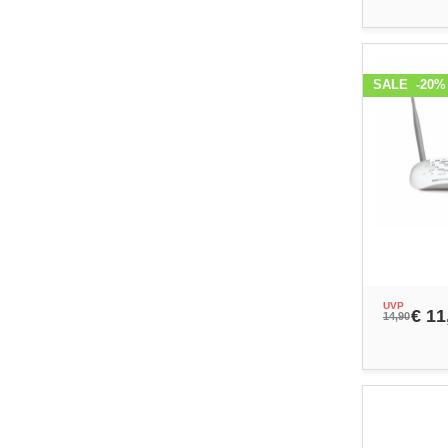
SALE
-20%
UVP
€ 11
14,90