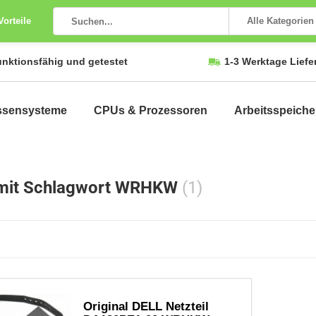
Vorteile
Alle Kategorien
unktionsfähig und getestet
1-3 Werktage Liefe
ssensysteme
CPUs & Prozessoren
Arbeitsspeiche
 mit Schlagwort WRHKW
(1)
Original DELL Netzteil