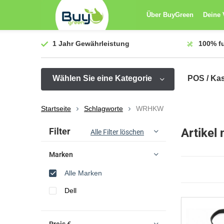
Über BuyGreen
Deine 
1 Jahr
Gewährleistung
100%
f
Wählen Sie eine Kategorie
POS / Ka
Startseite
Schlagworte
WRHKW
Sortieren nach:
Filter
Artikel
Alle Filter löschen
Marken
Alle Marken
Dell