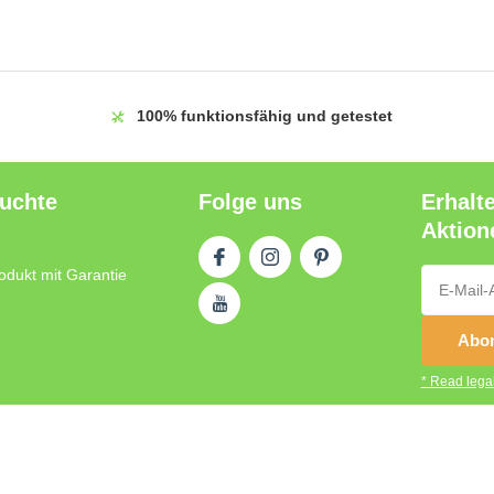
100%
funktionsfähig und getestet
auchte
Folge uns
Erhalt
Aktion
odukt mit Garantie
Abon
* Read legal