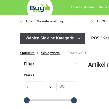
Über BuyGreen
Deine 
1 Jahr
Gewährleistung
100%
f
Wählen Sie eine Kategorie
POS / Ka
Startseite
Schlagworte
TRUNK CPU
Sortieren nach:
Filter
Artikel
Preis
€
tot