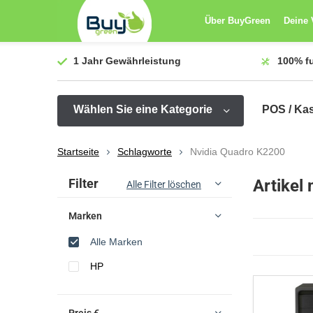
Über BuyGreen
Deine 
1 Jahr
Gewährleistung
100%
f
Wählen Sie eine Kategorie
POS / Ka
Startseite
Schlagworte
Nvidia Quadro K2200
Sortieren nach:
Filter
Artikel
Alle Filter löschen
Marken
Alle Marken
HP