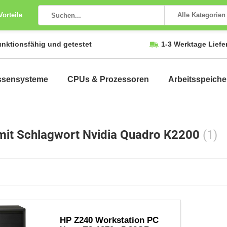
Vorteile
Alle Kategorien
unktionsfähig und getestet
1-3 Werktage Liefe
ssensysteme
CPUs & Prozessoren
Arbeitsspeiche
 mit Schlagwort Nvidia Quadro K2200
(1)
HP Z240 Workstation PC