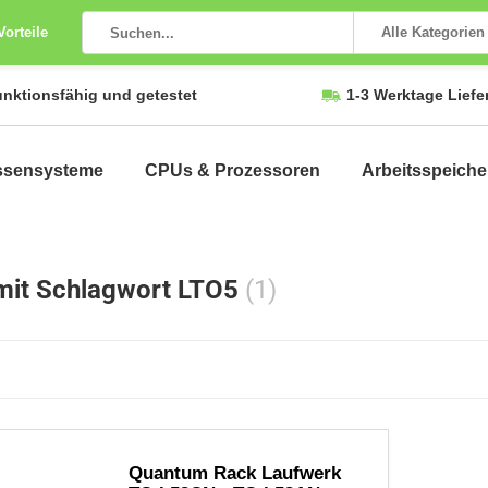
Vorteile
Alle Kategorien
unktionsfähig und getestet
1-3 Werktage Liefe
ssensysteme
CPUs & Prozessoren
Arbeitsspeiche
 mit Schlagwort LTO5
(1)
Quantum Rack Laufwerk