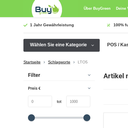
Über BuyGreen
Deine 
1 Jahr
Gewährleistung
100%
f
Wählen Sie eine Kategorie
POS / Ka
Startseite
Schlagworte
LTO5
Sortieren nach:
Filter
Artikel
Preis
€
tot