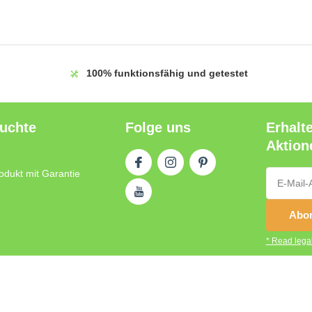
100%
funktionsfähig und getestet
auchte
Folge uns
Erhalt
Aktion
odukt mit Garantie
Abon
* Read legal