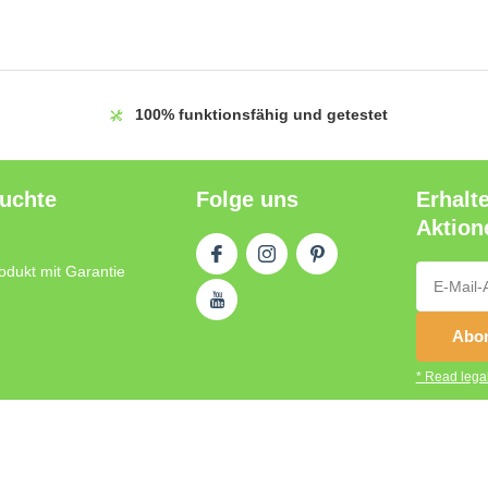
100%
funktionsfähig und getestet
auchte
Folge uns
Erhalt
Aktion
odukt mit Garantie
Abon
* Read legal