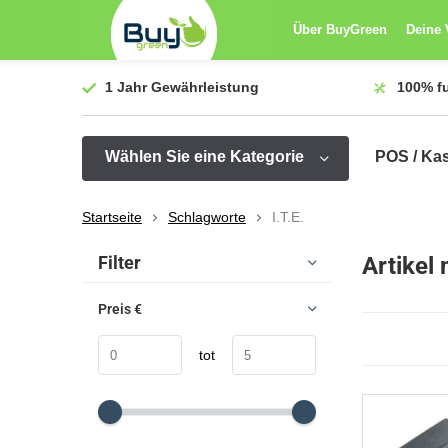
Über BuyGreen
Deine 
1 Jahr
Gewährleistung
100%
f
Wählen Sie eine Kategorie
POS / Ka
Startseite
Schlagworte
I.T.E.
Sortieren nach:
Filter
Artikel 
Preis
€
tot