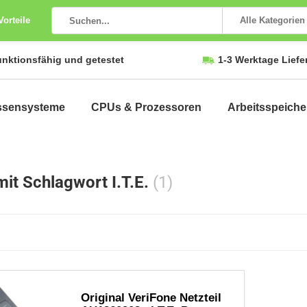
Vorteile
Alle Kategorien
unktionsfähig und getestet
1-3 Werktage Liefe
ssensysteme
CPUs & Prozessoren
Arbeitsspeiche
mit Schlagwort I.T.E.
(1)
Original VeriFone Netzteil