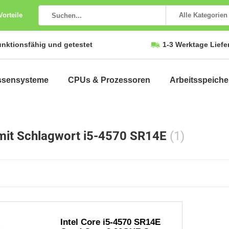
Vorteile
Alle Kategorien
unktionsfähig und getestet
1-3 Werktage Liefe
ssensysteme
CPUs & Prozessoren
Arbeitsspeiche
 mit Schlagwort i5-4570 SR14E
(1)
Intel Core i5-4570 SR14E