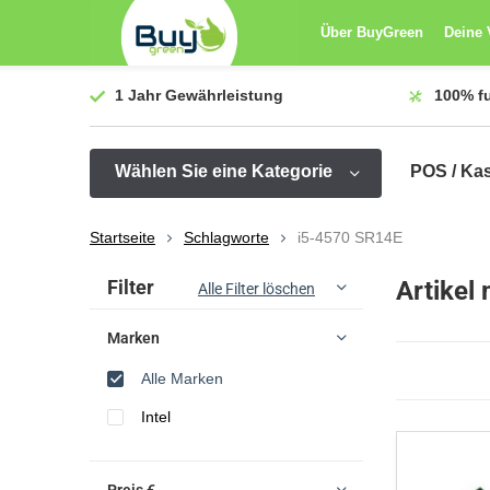
Über BuyGreen
Deine 
1 Jahr
Gewährleistung
100%
f
Wählen Sie eine Kategorie
POS / Ka
Startseite
Schlagworte
i5-4570 SR14E
Sortieren nach:
Filter
Artikel
Alle Filter löschen
Marken
Alle Marken
Intel