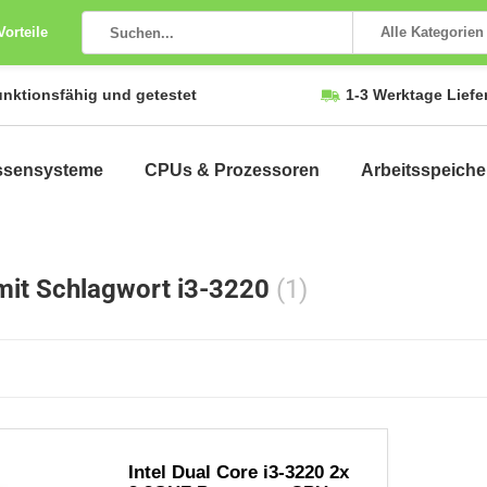
Vorteile
Alle Kategorien
unktionsfähig und getestet
1-3 Werktage Liefe
ssensysteme
CPUs & Prozessoren
Arbeitsspeiche
 mit Schlagwort i3-3220
(1)
Intel Dual Core i3-3220 2x