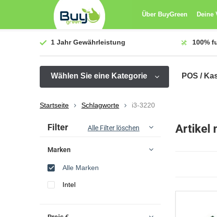
Über BuyGreen
Deine 
1 Jahr
Gewährleistung
100%
f
Wählen Sie eine Kategorie
POS / Ka
Startseite
Schlagworte
i3-3220
Sortieren nach:
Filter
Artikel
Alle Filter löschen
Marken
Alle Marken
Intel