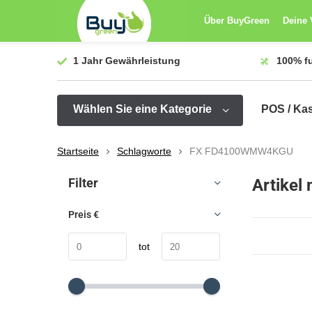
Über BuyGreen
Deine 
1 Jahr
Gewährleistung
100%
f
Wählen Sie eine Kategorie
POS / Ka
Startseite
Schlagworte
FX FD4100WMW4KGU
Sortieren nach:
Filter
Artike
Preis
€
tot