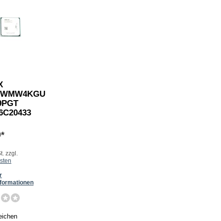
X
0WMW4KGU
9PGT
6C20433
0*
t. zzgl.
sten
r
formationen
eichen