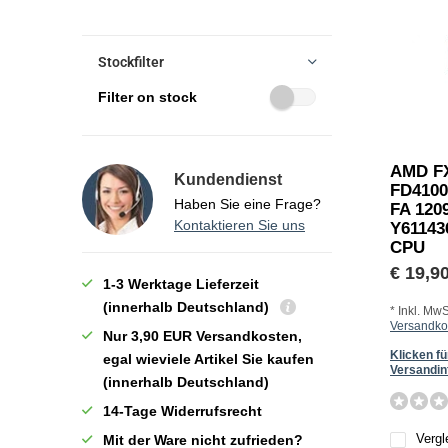
Stockfilter
Filter on stock
AMD F
Kundendienst
FD410
Haben Sie eine Frage?
FA 120
Kontaktieren Sie uns
Y61143
CPU
€ 19,9
1-3 Werktage Lieferzeit
(innerhalb Deutschland)
* Inkl. MwS
Versandko
Nur 3,90 EUR Versandkosten,
Klicken fü
egal wieviele Artikel Sie kaufen
Versandin
(innerhalb Deutschland)
14-Tage Widerrufsrecht
Vergl
Mit der Ware nicht zufrieden?