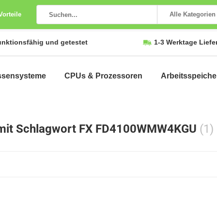
Vorteile
Alle Kategorien
unktionsfähig und getestet
1-3 Werktage Liefe
ssensysteme
CPUs & Prozessoren
Arbeitsspeiche
l mit Schlagwort FX FD4100WMW4KGU
(1)