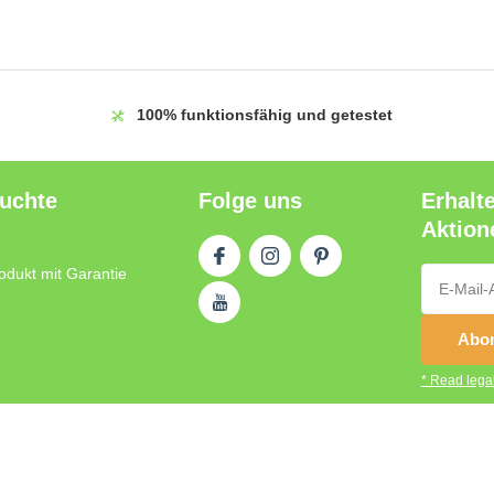
100%
funktionsfähig und getestet
auchte
Folge uns
Erhalt
Aktion
odukt mit Garantie
Abon
* Read legal