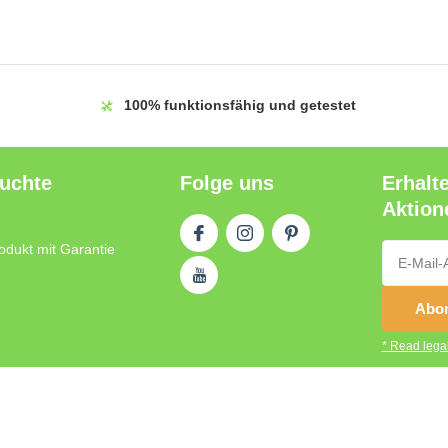
100%
funktionsfähig und getestet
auchte
Folge uns
Erhalt
Aktion
odukt mit Garantie
Abon
* Read legal