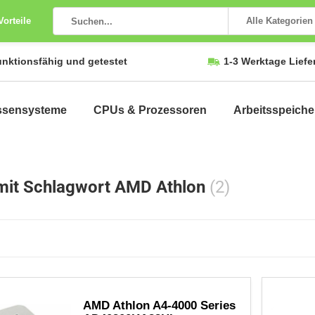
Vorteile
Alle Kategorien
unktionsfähig und getestet
1-3 Werktage Liefe
ssensysteme
CPUs & Prozessoren
Arbeitsspeiche
 mit Schlagwort AMD Athlon
(2)
AMD Athlon A4-4000 Series