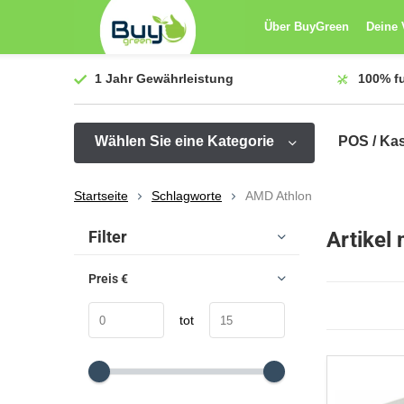
Über BuyGreen
Deine 
1 Jahr
Gewährleistung
100%
f
Wählen Sie eine Kategorie
POS / Ka
Startseite
Schlagworte
AMD Athlon
Sortieren nach:
Filter
Artikel
Preis
€
tot