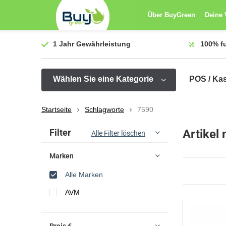
Über BuyGreen
Deine 
1 Jahr
Gewährleistung
100%
f
Wählen Sie eine Kategorie
POS / Ka
Startseite
Schlagworte
7590
Sortieren nach:
Filter
Artikel
Alle Filter löschen
Marken
Alle Marken
AVM