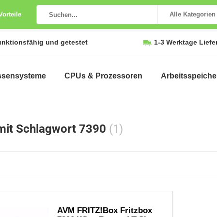
Vorteile
Alle Kategorien
unktionsfähig und getestet
1-3 Werktage Liefe
ssensysteme
CPUs & Prozessoren
Arbeitsspeiche
 mit Schlagwort 7390
(1)
AVM FRITZ!Box Fritzbox