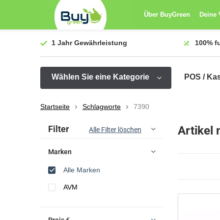
Über BuyGreen
Deine 
1 Jahr
Gewährleistung
100%
f
Wählen Sie eine Kategorie
POS / Ka
Startseite
Schlagworte
7390
Sortieren nach:
Filter
Artikel
Alle Filter löschen
Marken
Alle Marken
AVM