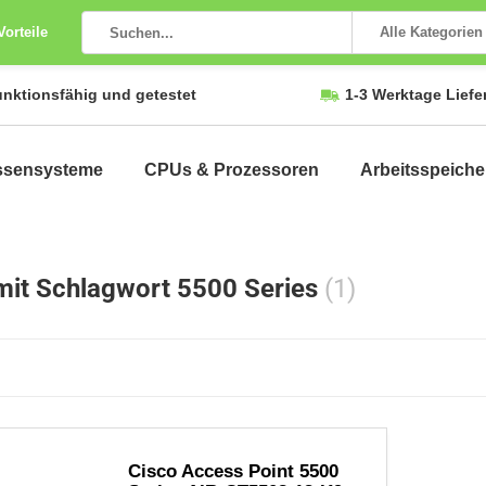
Vorteile
Alle Kategorien
unktionsfähig und getestet
1-3 Werktage Liefe
ssensysteme
CPUs & Prozessoren
Arbeitsspeiche
 mit Schlagwort 5500 Series
(1)
Cisco Access Point 5500