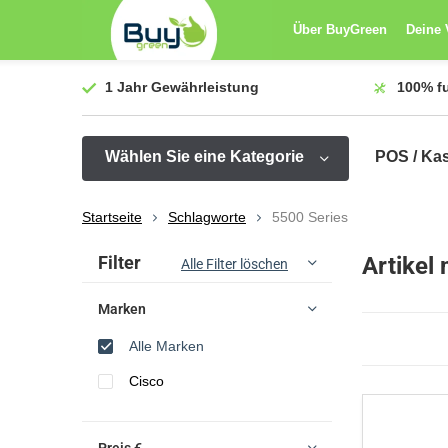
Über BuyGreen
Deine 
1 Jahr
Gewährleistung
100%
f
Wählen Sie eine Kategorie
POS / Ka
Startseite
Schlagworte
5500 Series
Sortieren nach:
Filter
Artikel
Alle Filter löschen
Marken
Alle Marken
Cisco