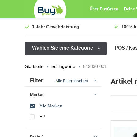
Über BuyGreen
Deine 
1 Jahr
Gewährleistung
100%
f
Wählen Sie eine Kategorie
POS / Ka
Startseite
Schlagworte
519330-001
Sortieren nach:
Filter
Artikel
Alle Filter löschen
Marken
Alle Marken
HP