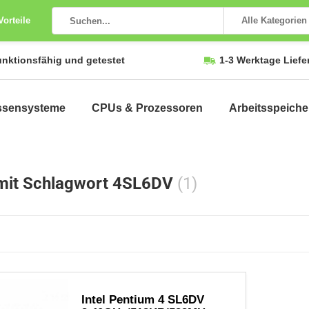
Vorteile
Alle Kategorien
unktionsfähig und getestet
1-3 Werktage Liefe
ssensysteme
CPUs & Prozessoren
Arbeitsspeiche
 mit Schlagwort 4SL6DV
(1)
Intel Pentium 4 SL6DV