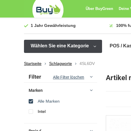
Über BuyGreen
Deine 
1 Jahr
Gewährleistung
100%
f
Wählen Sie eine Kategorie
POS / Ka
Startseite
Schlagworte
4SL6DV
Sortieren nach:
Filter
Artikel
Alle Filter löschen
Marken
Alle Marken
Intel