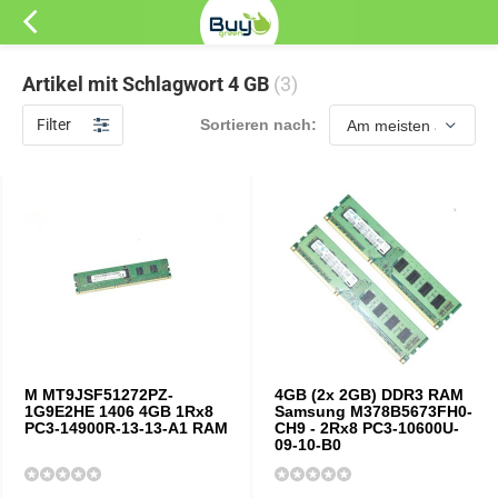
Artikel mit Schlagwort 4 GB
(3)
Filter
Sortieren nach:
M MT9JSF51272PZ-
4GB (2x 2GB) DDR3 RAM
1G9E2HE 1406 4GB 1Rx8
Samsung M378B5673FH0-
PC3-14900R-13-13-A1 RAM
CH9 - 2Rx8 PC3-10600U-
09-10-B0