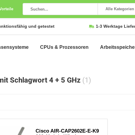
Vorteile
Alle Kategorien
unktionsfähig und getestet
1-3 Werktage Liefe
ssensysteme
CPUs & Prozessoren
Arbeitsspeiche
 mit Schlagwort 4 + 5 GHz
(1)
Cisco AIR-CAP2602E-E-K9