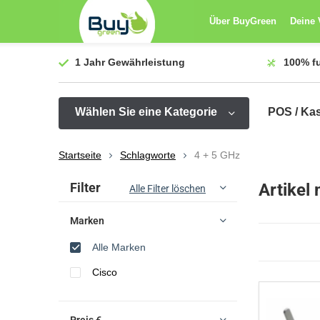
Über BuyGreen
Deine 
1 Jahr
Gewährleistung
100%
f
Wählen Sie eine Kategorie
POS / Ka
Startseite
Schlagworte
4 + 5 GHz
Sortieren nach:
Filter
Artikel
Alle Filter löschen
Marken
Alle Marken
Cisco