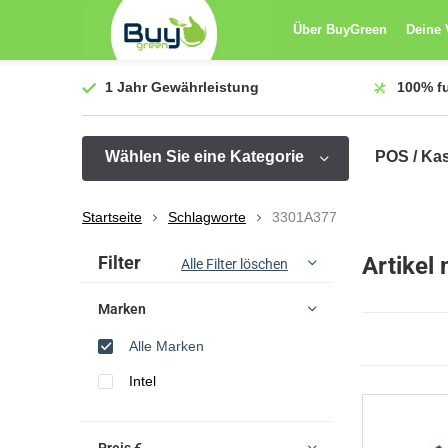
Über BuyGreen
Deine 
1 Jahr
Gewährleistung
100%
f
Wählen Sie eine Kategorie
POS / Ka
Startseite
Schlagworte
3301A377
Sortieren nach:
Filter
Artikel
Alle Filter löschen
Marken
Alle Marken
Intel