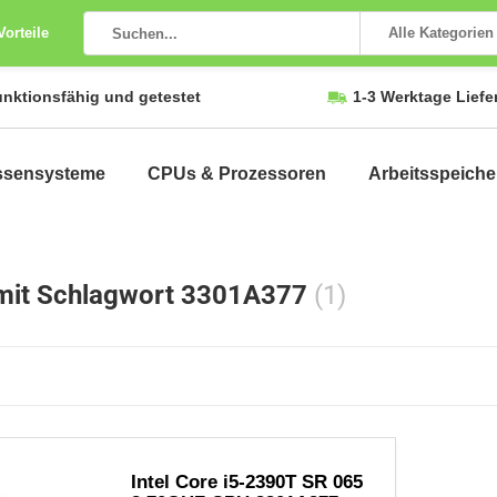
Vorteile
Alle Kategorien
unktionsfähig und getestet
1-3 Werktage Liefe
ssensysteme
CPUs & Prozessoren
Arbeitsspeiche
 mit Schlagwort 3301A377
(1)
Intel Core i5-2390T SR 065