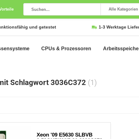
Vorteile
Alle Kategorien
unktionsfähig und getestet
1-3 Werktage Liefe
ssensysteme
CPUs & Prozessoren
Arbeitsspeiche
 mit Schlagwort 3036C372
(1)
Xeon '09 E5630 SLBVB