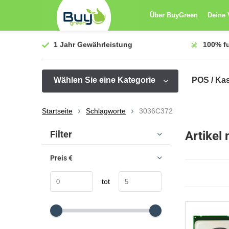
Über BuyGreen
Deine 
1 Jahr
Gewährleistung
100%
f
Wählen Sie eine Kategorie
POS / Ka
Startseite
Schlagworte
3036C372
Sortieren nach:
Filter
Artikel
Preis
€
tot