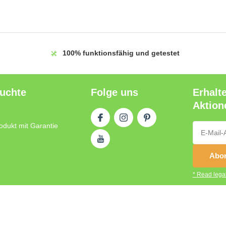
100%
funktionsfähig und getestet
auchte
Folge uns
Erhalt
Aktion
odukt mit Garantie
Abon
* Read legal