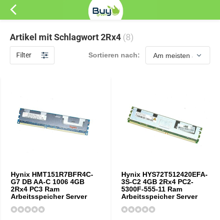
Artikel mit Schlagwort 2Rx4
(8)
Filter
Sortieren nach:
Hynix HMT151R7BFR4C-
Hynix HYS72T512420EFA-
G7 DB AA-C 1006 4GB
3S-C2 4GB 2Rx4 PC2-
2Rx4 PC3 Ram
5300F-555-11 Ram
Arbeitsspeicher Server
Arbeitsspeicher Server