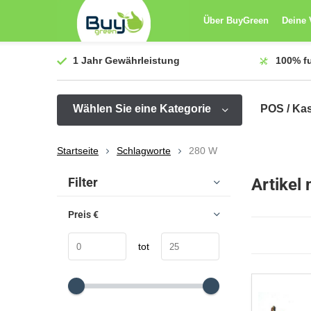
Über BuyGreen
Deine 
1 Jahr
Gewährleistung
100%
f
Wählen Sie eine Kategorie
POS / Ka
Startseite
Schlagworte
280 W
Sortieren nach:
Filter
Artikel
Preis
€
tot