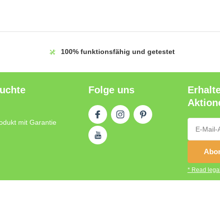
100%
funktionsfähig und getestet
auchte
Folge uns
Erhalt
Aktion
odukt mit Garantie
Abon
* Read legal