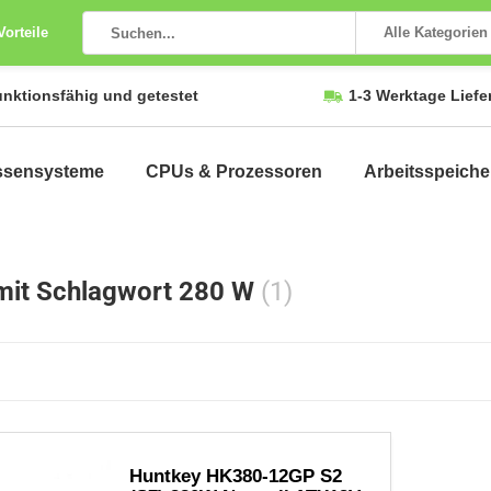
Vorteile
Alle Kategorien
unktionsfähig und getestet
1-3 Werktage Liefe
ssensysteme
CPUs & Prozessoren
Arbeitsspeiche
 mit Schlagwort 280 W
(1)
Huntkey HK380-12GP S2