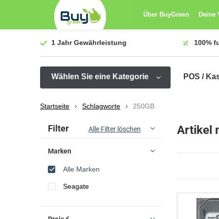
Über BuyGreen
Deine 
1 Jahr
Gewährleistung
100%
f
Wählen Sie eine Kategorie
POS / Ka
Startseite
Schlagworte
250GB
Sortieren nach:
Filter
Artikel
Alle Filter löschen
Marken
Alle Marken
Seagate