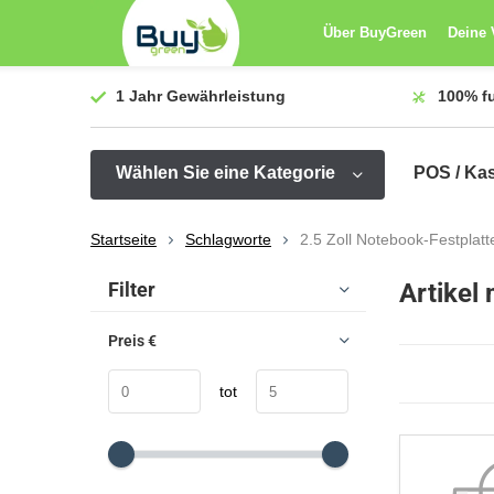
Über BuyGreen
Deine 
1 Jahr
Gewährleistung
100%
f
Wählen Sie eine Kategorie
POS / Ka
Startseite
Schlagworte
2.5 Zoll Notebook-Festplatt
Sortieren nach:
Filter
Artikel
Preis
€
tot