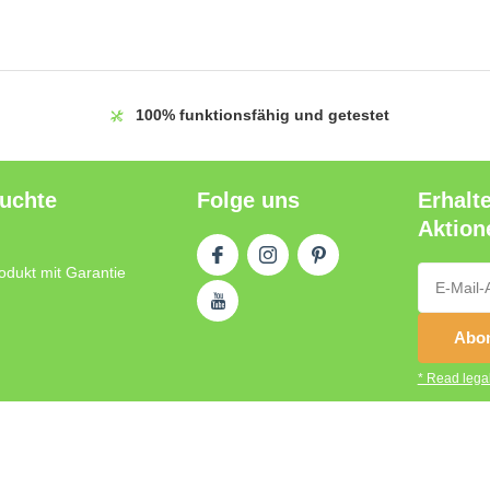
100%
funktionsfähig und getestet
auchte
Folge uns
Erhalt
Aktion
odukt mit Garantie
Abon
* Read legal