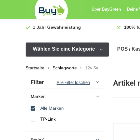
Über BuyGreen
Deine 
1 Jahr
Gewährleistung
100%
f
Wählen Sie eine Kategorie
POS / Ka
Startseite
Schlagworte
12v 5a
Sortieren nach:
Filter
Artikel
Alle Filter löschen
Marken
Alle Marken
TP-Link