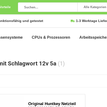
Vorteile
Alle Kategorien
unktionsfähig und getestet
1-3 Werktage Liefe
ssensysteme
CPUs & Prozessoren
Arbeitsspeiche
 mit Schlagwort 12v 5a
(1)
Original Huntkey Netzteil