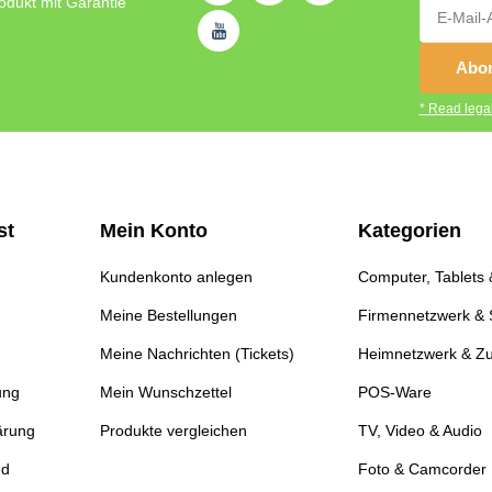
odukt mit Garantie
Abon
* Read legal
st
Mein Konto
Kategorien
Kundenkonto anlegen
Computer, Tablets
Meine Bestellungen
Firmennetzwerk & 
Meine Nachrichten (Tickets)
Heimnetzwerk & Z
ung
Mein Wunschzettel
POS-Ware
ärung
Produkte vergleichen
TV, Video & Audio
nd
Foto & Camcorder