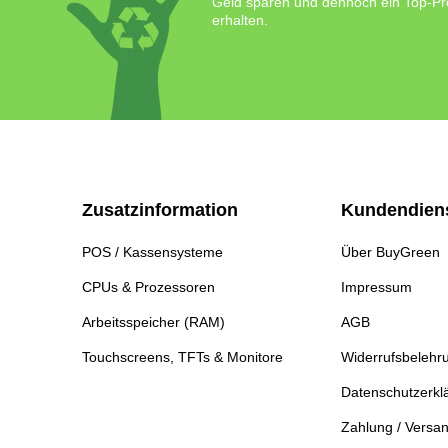
Geld sparen und dennoch ein Top-Pr
erhalten.
Zusatzinformation
Kundendien
POS / Kassensysteme
Über BuyGreen
CPUs & Prozessoren
Impressum
Arbeitsspeicher (RAM)
AGB
Touchscreens, TFTs & Monitore
Widerrufsbelehr
Datenschutzerkl
Zahlung / Versa