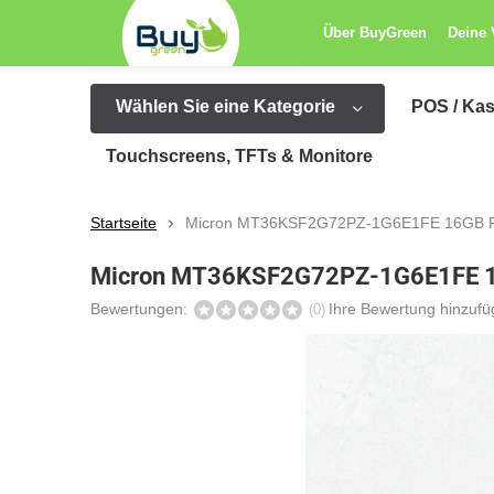
Über BuyGreen
Deine 
Wählen Sie eine Kategorie
POS / Ka
Touchscreens, TFTs & Monitore
Startseite
Micron MT36KSF2G72PZ-1G6E1FE 16GB R
Micron MT36KSF2G72PZ-1G6E1FE 16
Bewertungen:
Ihre Bewertung hinzuf
(0)