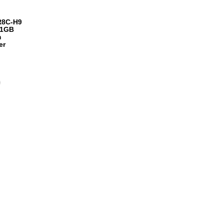
R8C-H9
 1GB
m
er