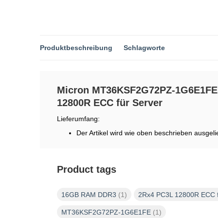
Produktbeschreibung
Schlagworte
Micron MT36KSF2G72PZ-1G6E1FE
12800R ECC für Server
Lieferumfang:
Der Artikel wird wie oben beschrieben ausgelie
Product tags
16GB RAM DDR3
(1)
2Rx4 PC3L 12800R ECC f
MT36KSF2G72PZ-1G6E1FE
(1)