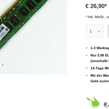
€ 26,90*
* Inkl. MwSt., z
1-3 Werkta
Nur 3,90 E
(innerhalb
14-Tage Wi
Mit der War
Geld zurüc
9,