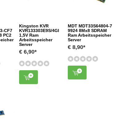
Kingston KVR
MDT MDT33S64804-7
3-CF7
KVR133303E9S/4Gl
9924 8Mx8 SDRAM
8 PC2
1,5V Ram
Ram Arbeitsspeicher
eicher
Arbeitsspeicher
Server
Server
€ 8,90*
€ 6,90*