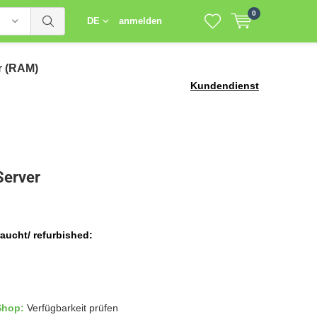
0
DE
anmelden
r (RAM)
Kundendienst
erver
aucht/ refurbished:
 Shop:
Verfügbarkeit prüfen