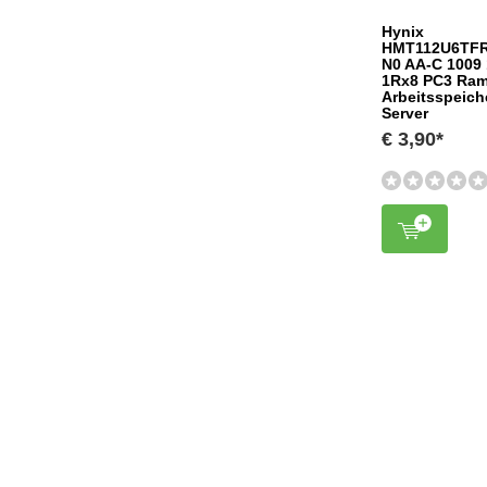
Hynix
HMT112U6TF
N0 AA-C 1009
1Rx8 PC3 Ra
Arbeitsspeich
Server
€ 3,90*