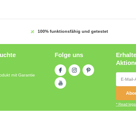
100%
funktionsfähig und getestet
auchte
Folge uns
Erhalt
Aktion
odukt mit Garantie
Abon
* Read legal