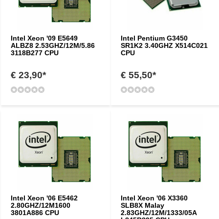
Intel Xeon '09 E5649
Intel Pentium G3450
ALBZ8 2.53GHZ/12M/5.86
SR1K2 3.40GHZ X514C021
3118B277 CPU
CPU
€ 23,90*
€ 55,50*
Intel Xeon '06 E5462
Intel Xeon '06 X3360
2.80GHZ/12M1600
SLB8X Malay
3801A886 CPU
2.83GHZ/12M/1333/05A