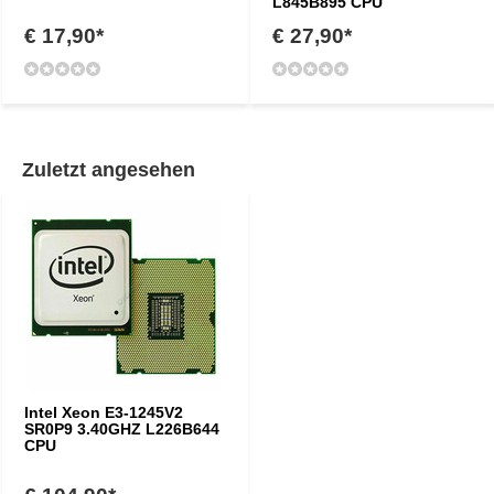
L845B895 CPU
€ 17,90*
€ 27,90*
Zuletzt angesehen
Intel Xeon E3-1245V2
SR0P9 3.40GHZ L226B644
CPU