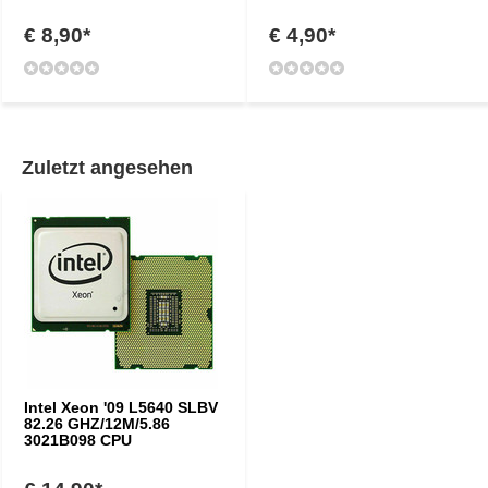
€ 8,90*
€ 4,90*
Zuletzt angesehen
Intel Xeon '09 L5640 SLBV
82.26 GHZ/12M/5.86
3021B098 CPU