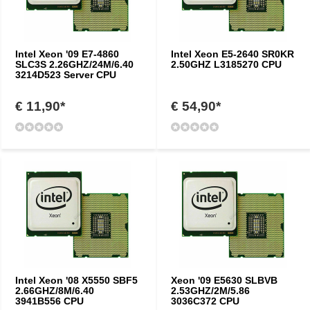
Intel Xeon '09 E7-4860
Intel Xeon E5-2640 SR0KR
SLC3S 2.26GHZ/24M/6.40
2.50GHZ L3185270 CPU
3214D523 Server CPU
€ 11,90*
€ 54,90*
Intel Xeon '08 X5550 SBF5
Xeon '09 E5630 SLBVB
2.66GHZ/8M/6.40
2.53GHZ/2M/5.86
3941B556 CPU
3036C372 CPU