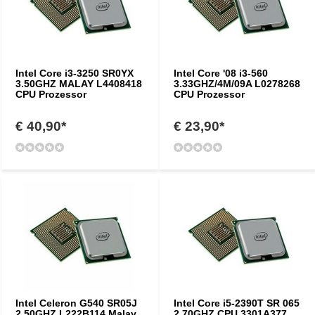
Intel Core i3-3250 SR0YX
Intel Core '08 i3-560
3.50GHZ MALAY L4408418
3.33GHZ/4M/09A L0278268
CPU Prozessor
CPU Prozessor
€ 40,90*
€ 23,90*
Intel Celeron G540 SR05J
Intel Core i5-2390T SR 065
2.50GHZ L222B114 Malay
2.70GHZ CPU 3301A377