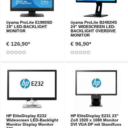
iiyama ProLite E1980SD
iiyama ProLite B2482HS
19" LED-BACKLIGHT
24" WIDESCREEN LED-
MONITOR
BACKLIGHT OVERDIVE
MONITOR
€ 126,90*
€ 96,90*
HP EliteDisplay E232
HP EliteDisplay E231 23"
Widescreen LED-Backlight
Zoll 1920 x 1080 Monitor
Monitor Display Monitor
DVI VGA DP mit Standfuss