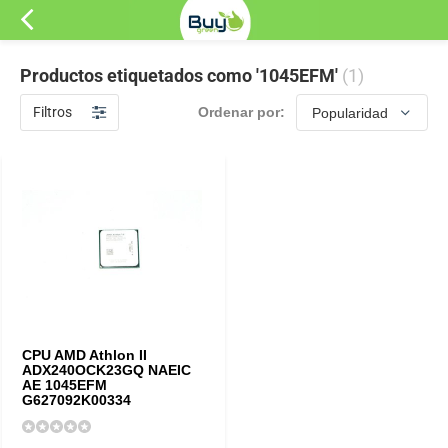
Productos etiquetados como '1045EFM'
(1)
Filtros
Ordenar por:
CPU AMD Athlon II
ADX240OCK23GQ NAEIC
AE 1045EFM
G627092K00334